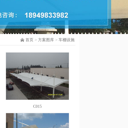
首页
>
方案图库
>
车棚设施
C015