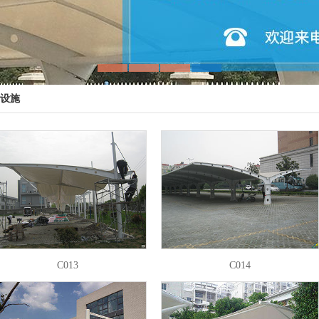
设施
C013
C014