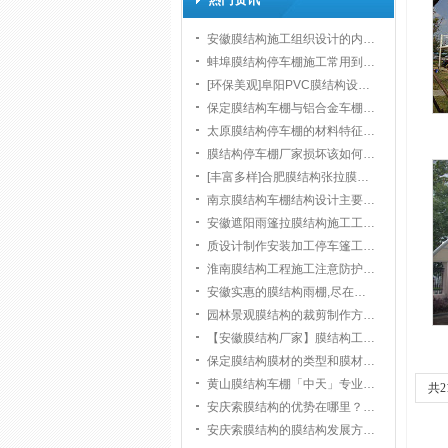
安徽膜结构施工组织设计的内…
蚌埠膜结构停车棚施工常用到…
[环保美观]阜阳PVC膜结构设…
保定膜结构车棚与铝合金车棚…
太原膜结构停车棚的材料特征…
膜结构停车棚厂家损坏该如何…
[丰富多样]合肥膜结构张拉膜…
南京膜结构车棚结构设计主要…
安徽遮阳雨篷拉膜结构施工工…
质设计制作安装加工停车篷工…
淮南膜结构工程施工注意防护…
安徽实惠的膜结构雨棚,尽在…
园林景观膜结构的裁剪制作方…
【安徽膜结构厂家】膜结构工…
保定膜结构膜材的类型和膜材…
黄山膜结构车棚「中天」专业…
共2
安庆索膜结构的优势在哪里？…
安庆索膜结构的膜结构发展方…