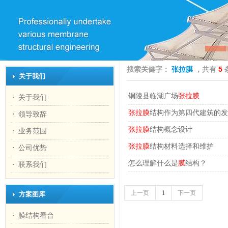
搜索关健字：
张拉膜
，共有
5
关于我们
铜陵县临湖广场
张
拉
膜
关于我们
张
拉
膜
结构作为第四代建筑的发
领导致辞
张
拉
膜
结构概念设计
业务范围
张
拉
膜
结构材料选择和维护
公司优势
怎么理解什么是
膜
结构？
联系我们
上一页
1
下一页
方案图库
膜结构看台