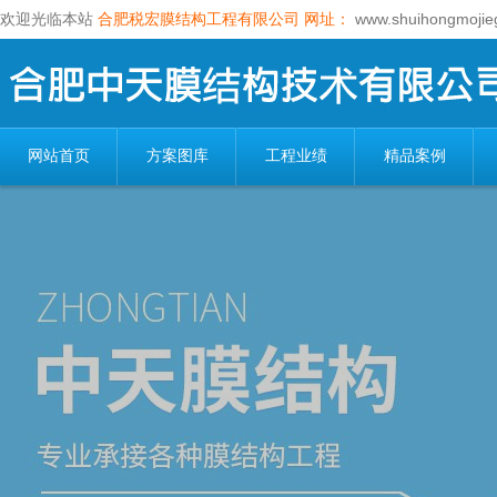
欢迎光临本站
合肥税宏膜结构工程有限公司
网址：
www.shuihongmojie
网站首页
方案图库
工程业绩
精品案例