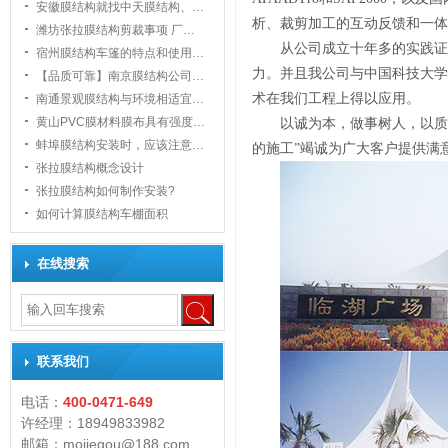
安徽膜结构就找中天膜结构、…
析、裁剪加工的互动反馈和一体
潍坊张拉膜结构剪裁事项 厂…
从公司成立十年多的实践证
宿州膜结构车篷的特点和使用…
力。并且我公司与中国科技大学
【品质可靠】南京膜结构公司…
术在我们工程上得以应用。
南通景观膜结构与环境相适宜…
黄山PVC膜材料膜布具有强度…
以诚为本，做事树人，以质
1
蚌埠膜结构安装时，应该注意…
的施工”竭诚为广大客户提供满
张拉膜结构概念设计
张拉膜结构如何制作安装?
如何计算膜结构车棚面积
在线搜索
联系我们
电话：
400-0471-649
许经理：18949833982
邮箱：mojiegou@188.com