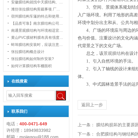
安徽膜结构就找中天膜结构、…
3、空间、景观体系规划结
潍坊张拉膜结构剪裁事项 厂…
入广场环境。利用了地形的高差
宿州膜结构车篷的特点和使用…
环境中划分出主和从、公共与相
【品质可靠】南京膜结构公司…
4、广场的环境应与周边的
南通景观膜结构与环境相适宜…
黄山PVC膜材料膜布具有强度…
色与价值。注重设计的文化内涵
1
蚌埠膜结构安装时，应该注意…
代背景之下的文化广场。
张拉膜结构概念设计
总之，该
景观
膜结构
在设计
张拉膜结构如何制作安装?
1、引入自然环境的手法。
如何计算膜结构车棚面积
2、引入了轴线的设计来组
体。
在线搜索
3、中式园林造景手法的运
返回上一步
联系我们
电话：
400-0471-649
上一条：
膜结构损坏的主要原
许经理：18949833982
下一条：
合肥膜结构与钢结构
邮箱：mojiegou@188.com