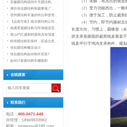
（1）美丽，有杰出的视觉
安徽膜结构就找中天膜结构、…
（2）受力功能杰出，一般
潍坊张拉膜结构剪裁事项 厂…
宿州膜结构车篷的特点和使用…
（3）便于加工，防止裁剪
【品质可靠】南京膜结构公司…
（4）节约，即节约膜材且
南通景观膜结构与环境相适宜…
长度方向。习惯上，圆锥形（伞
黄山PVC膜材料膜布具有强度…
拱支承形膜面的裁剪线多垂直于
1
蚌埠膜结构安装时，应该注意…
线多平行于鸿沟支承构件。规划
张拉膜结构概念设计
张拉膜结构如何制作安装?
如何计算膜结构车棚面积
在线搜索
联系我们
电话：
400-0471-649
许经理：18949833982
邮箱：mojiegou@188.com