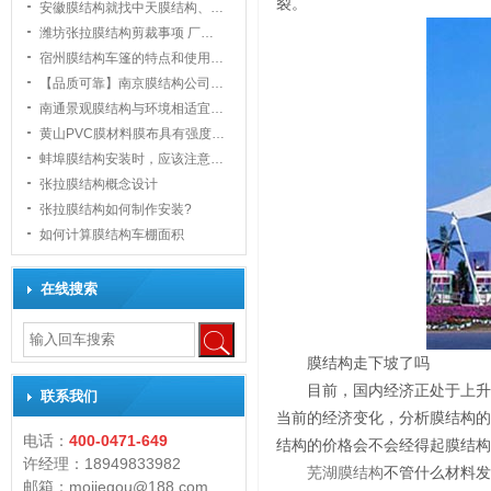
裂。
安徽膜结构就找中天膜结构、…
潍坊张拉膜结构剪裁事项 厂…
宿州膜结构车篷的特点和使用…
【品质可靠】南京膜结构公司…
南通景观膜结构与环境相适宜…
黄山PVC膜材料膜布具有强度…
1
蚌埠膜结构安装时，应该注意…
张拉膜结构概念设计
张拉膜结构如何制作安装?
如何计算膜结构车棚面积
在线搜索
膜结构走下坡了吗
目前，国内经济正处于上升
联系我们
当前的经济变化，分析膜结构的
电话：
400-0471-649
结构的价格会不会经得起膜结构
许经理：18949833982
芜湖膜结构
不管什么材料发
邮箱：mojiegou@188.com