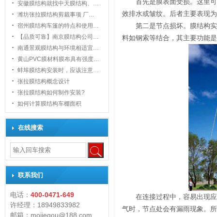
首先是膜表面受损。这里可
安徽膜结构就找中天膜结构、…
效排水或皱纹。后者主要表现为
潍坊张拉膜结构剪裁事项 厂…
宿州膜结构车篷的特点和使用…
第二是节点损坏。膜结构实
【品质可靠】南京膜结构公司…
料如钢索等结合，其主要功能是
南通景观膜结构与环境相适宜…
黄山PVC膜材料膜布具有强度…
1
蚌埠膜结构安装时，应该注意…
张拉膜结构概念设计
张拉膜结构如何制作安装?
如何计算膜结构车棚面积
在线搜索
联系我们
电话：
400-0471-649
在连接过程中，容易出现应
许经理：18949833982
气时，节点处会有漏雨现象。所
邮箱：mojiegou@188.com