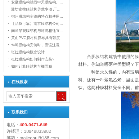
安徽膜结构就找中天膜结构、…
潍坊张拉膜结构剪裁事项 厂…
宿州膜结构车篷的特点和使用…
【品质可靠】南京膜结构公司…
南通景观膜结构与环境相适宜…
黄山PVC膜材料膜布具有强度…
1
蚌埠膜结构安装时，应该注意…
张拉膜结构概念设计
合肥膜结构
建筑中使用的膜
张拉膜结构如何制作安装?
材料。你知道哪两种类型吗？下
如何计算膜结构车棚面积
一种是永久性的，内有玻璃
料。还有一种聚氯乙烯，里面是
在线搜索
钛。这两种膜材料完全不同。前
联系我们
电话：
400-0471-649
许经理：18949833982
邮箱：mojiegou@188.com