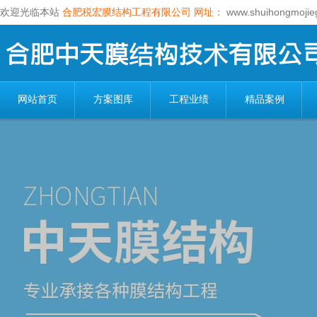
欢迎光临本站
合肥税宏膜结构工程有限公司
网址：
www.shuihongmojie
网站首页
方案图库
工程业绩
精品案例