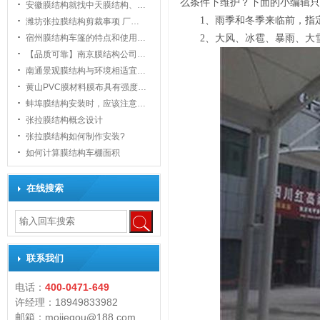
么条件下维护？下面的小编辑只
安徽膜结构就找中天膜结构、…
1、雨季和冬季来临前，指
潍坊张拉膜结构剪裁事项 厂…
宿州膜结构车篷的特点和使用…
2、大风、冰雹、暴雨、大
【品质可靠】南京膜结构公司…
南通景观膜结构与环境相适宜…
黄山PVC膜材料膜布具有强度…
1
蚌埠膜结构安装时，应该注意…
张拉膜结构概念设计
张拉膜结构如何制作安装?
如何计算膜结构车棚面积
在线搜索
联系我们
电话：
400-0471-649
许经理：18949833982
邮箱：mojiegou@188.com