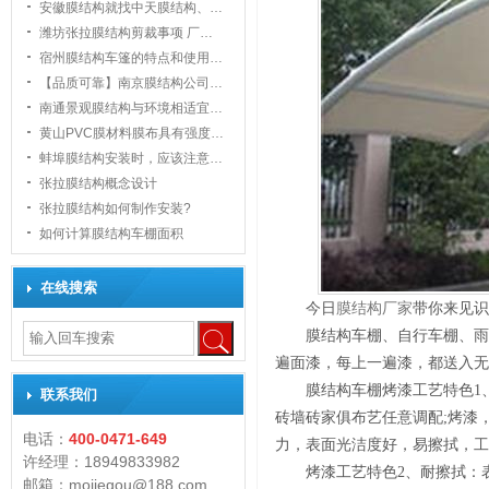
安徽膜结构就找中天膜结构、…
潍坊张拉膜结构剪裁事项 厂…
宿州膜结构车篷的特点和使用…
【品质可靠】南京膜结构公司…
南通景观膜结构与环境相适宜…
黄山PVC膜材料膜布具有强度…
1
蚌埠膜结构安装时，应该注意…
张拉膜结构概念设计
张拉膜结构如何制作安装?
如何计算膜结构车棚面积
在线搜索
今日
膜结构厂家
带你来见识
膜结构车棚、自行车棚、雨
遍面漆，每上一遍漆，都送入无
膜结构车棚烤漆工艺特色1
联系我们
砖墙砖家俱布艺任意调配;烤漆
电话：
400-0471-649
力，表面光洁度好，易擦拭，工
许经理：18949833982
烤漆工艺特色2、耐擦拭：表
邮箱：mojiegou@188.com